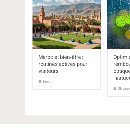
Maroc et bien‑être :
Optimis
routines actives pour
rembo
visiteurs
optiqu
: astuc
Fred
Shaziya